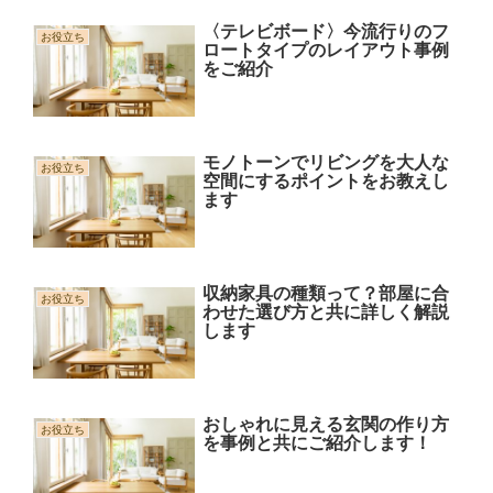
〈テレビボード〉今流行りのフ
お役立ち
ロートタイプのレイアウト事例
をご紹介
モノトーンでリビングを大人な
お役立ち
空間にするポイントをお教えし
ます
収納家具の種類って？部屋に合
お役立ち
わせた選び方と共に詳しく解説
します
おしゃれに見える玄関の作り方
お役立ち
を事例と共にご紹介します！