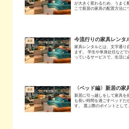
が大きく変わるため、うまく
こで新居の家具の配置方法につ
今流行りの家具レンタ
家具
家具レンタルとは、文字通り
ます。 学生や単身赴任など
っているサービスで、生活に必
〈ベッド編〉新居の家
家具
新居に引っ越しをして家具を
も長い時間を過ごすベッドだ
す。 選ぶ際のポイントとして