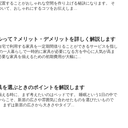
配置することがおしゃれな空間を作り上げる秘訣になります。 そ
いて、おしゃれにするコツをお伝えしま...
ルって？メリット・デメリットを詳しく解説します
自宅で利用する家具を一定期間借りることができるサービスを指し
での一人暮らしで一時的に家具が必要になる方を中心に人気が高ま
要な家具を揃えるための初期費用が大幅に...
具を選ぶときのポイントを解説します
揃える時に、まず考えたいのはベッドです。 睡眠という1日の中で
からこそ、新居の広さや雰囲気に合わせたものを選びたいもので
、まずは新居の広さから大きさやタイプ...